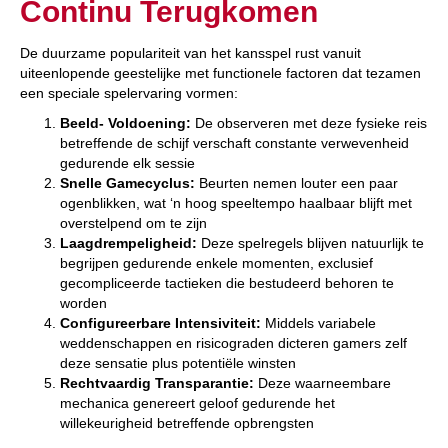
Continu Terugkomen
De duurzame populariteit van het kansspel rust vanuit
uiteenlopende geestelijke met functionele factoren dat tezamen
een speciale spelervaring vormen:
Beeld- Voldoening:
De observeren met deze fysieke reis
betreffende de schijf verschaft constante verwevenheid
gedurende elk sessie
Snelle Gamecyclus:
Beurten nemen louter een paar
ogenblikken, wat ‘n hoog speeltempo haalbaar blijft met
overstelpend om te zijn
Laagdrempeligheid:
Deze spelregels blijven natuurlijk te
begrijpen gedurende enkele momenten, exclusief
gecompliceerde tactieken die bestudeerd behoren te
worden
Configureerbare Intensiviteit:
Middels variabele
weddenschappen en risicograden dicteren gamers zelf
deze sensatie plus potentiële winsten
Rechtvaardig Transparantie:
Deze waarneembare
mechanica genereert geloof gedurende het
willekeurigheid betreffende opbrengsten