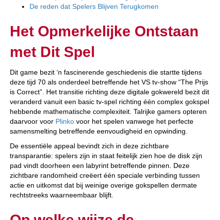
De reden dat Spelers Blijven Terugkomen
Het Opmerkelijke Ontstaan
met Dit Spel
Dit game bezit ‘n fascinerende geschiedenis die startte tijdens
deze tijd 70 als onderdeel betreffende het VS tv-show “The Prijs
is Correct”. Het transitie richting deze digitale gokwereld bezit dit
veranderd vanuit een basic tv-spel richting één complex gokspel
hebbende mathematische complexiteit. Talrijke gamers opteren
daarvoor voor
Plinko
voor het spelen vanwege het perfecte
samensmelting betreffende eenvoudigheid en opwinding.
De essentiële appeal bevindt zich in deze zichtbare
transparantie: spelers zijn in staat feitelijk zien hoe de disk zijn
pad vindt doorheen een labyrint betreffende pinnen. Deze
zichtbare randomheid creëert één speciale verbinding tussen
actie en uitkomst dat bij weinige overige gokspellen dermate
rechtstreeks waarneembaar blijft.
Op welke wijze de