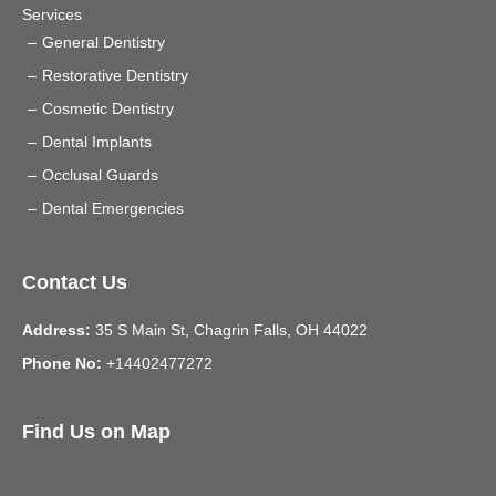
Services
General Dentistry
Restorative Dentistry
Cosmetic Dentistry
Dental Implants
Occlusal Guards
Dental Emergencies
Contact Us
Address:
35 S Main St, Chagrin Falls, OH 44022
Phone No:
+14402477272
Find Us on Map