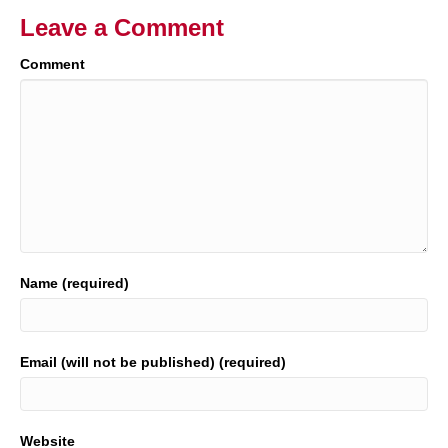
Leave a Comment
Comment
Name (required)
Email (will not be published) (required)
Website