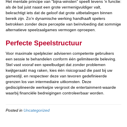
Het mentale principe van “bijna-winsten” speelt tevens ‘n functie:
als de bal juist naast een grote vermenigvuldiger valt,
bekrachtigt iets dat de geloof dat grote uitbetalingen binnen
bereik zijn. Zo’n dynamische werking handhaaft spelers
betrokken zonder deze perceptie van beïnvloeding dat sommige
alternatieve speelzaalgames vermogen oproepen.
Perfecte Speelstructuur
Voor maximale spelplezier adviseren competente gebruikers
een sessie te behandelen conform één gelimiteerde beleving.
Stel vast vooraf een speelbudget dat zonder problemen
kwijtgeraakt mag raken, kies één risicograad die past bij uw
gamestijl, en respecteer deze van tevoren gedefinieerde
grenzen los van intermediaire uitkomsten. Deze
gedisciplineerde werkwijze vergroot de entertainment-waarde
waarbij financiële bedreigingen controleerbaar worden.
Posted in
Uncategorized