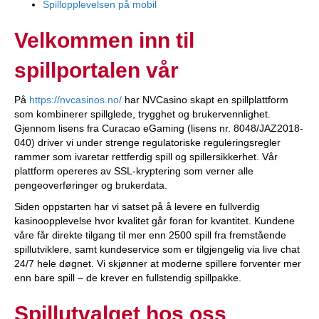
Spillopplevelsen på mobil
Velkommen inn til
spillportalen vår
På
https://nvcasinos.no/
har NVCasino skapt en spillplattform
som kombinerer spillglede, trygghet og brukervennlighet.
Gjennom lisens fra Curacao eGaming (lisens nr. 8048/JAZ2018-
040) driver vi under strenge regulatoriske reguleringsregler
rammer som ivaretar rettferdig spill og spillersikkerhet. Vår
plattform opereres av SSL-kryptering som verner alle
pengeoverføringer og brukerdata.
Siden oppstarten har vi satset på å levere en fullverdig
kasinoopplevelse hvor kvalitet går foran for kvantitet. Kundene
våre får direkte tilgang til mer enn 2500 spill fra fremstående
spillutviklere, samt kundeservice som er tilgjengelig via live chat
24/7 hele døgnet. Vi skjønner at moderne spillere forventer mer
enn bare spill – de krever en fullstendig spillpakke.
Spillutvalget hos oss