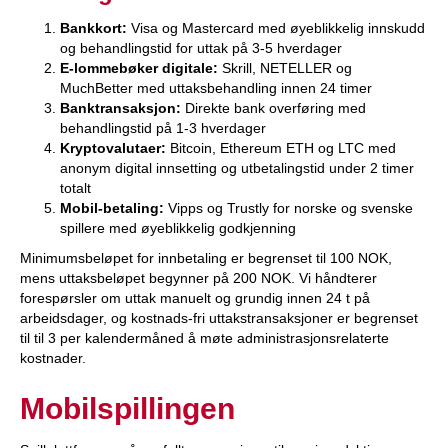
Bankkort:
Visa og Mastercard med øyeblikkelig innskudd
og behandlingstid for uttak på 3-5 hverdager
E-lommebøker digitale:
Skrill, NETELLER og
MuchBetter med uttaksbehandling innen 24 timer
Banktransaksjon:
Direkte bank overføring med
behandlingstid på 1-3 hverdager
Kryptovalutaer:
Bitcoin, Ethereum ETH og LTC med
anonym digital innsetting og utbetalingstid under 2 timer
totalt
Mobil-betaling:
Vipps og Trustly for norske og svenske
spillere med øyeblikkelig godkjenning
Minimumsbeløpet for innbetaling er begrenset til 100 NOK,
mens uttaksbeløpet begynner på 200 NOK. Vi håndterer
forespørsler om uttak manuelt og grundig innen 24 t på
arbeidsdager, og kostnads-fri uttakstransaksjoner er begrenset
til til 3 per kalendermåned å møte administrasjonsrelaterte
kostnader.
Mobilspillingen