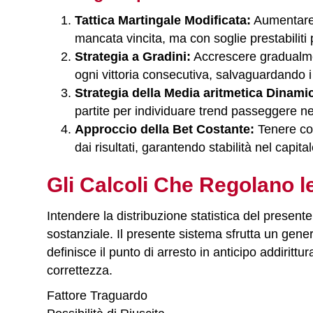
Tattica Martingale Modificata:
Aumentare
mancata vincita, ma con soglie prestabiliti 
Strategia a Gradini:
Accrescere gradualmen
ogni vittoria consecutiva, salvaguardando i
Strategia della Media aritmetica Dinami
partite per individuare trend passeggere nei
Approccio della Bet Costante:
Tenere co
dai risultati, garantendo stabilità nel capita
Gli Calcoli Che Regolano le
Intendere la distribuzione statistica del present
sostanziale. Il presente sistema sfrutta un gener
definisce il punto di arresto in anticipo addiritt
correttezza.
Fattore Traguardo