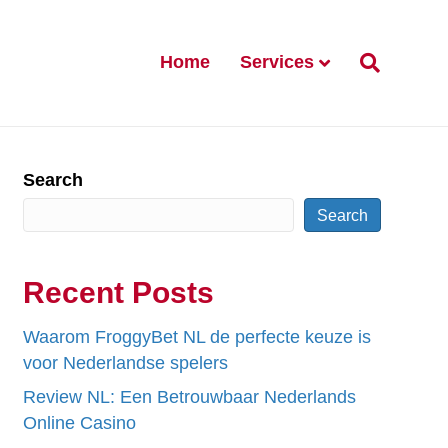
Home
Services
Search
Search
Recent Posts
Waarom FroggyBet NL de perfecte keuze is
voor Nederlandse spelers
Review NL: Een Betrouwbaar Nederlands
Online Casino